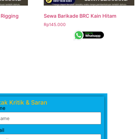
Rigging
Sewa Barikade BRC Kain Hitam
Rp
145.000
ak Kritik & Saran
me
il