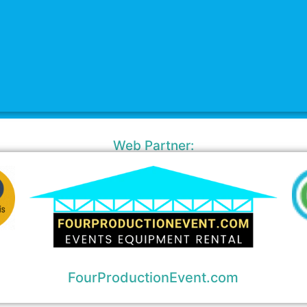
Web Partner:
FourProductionEvent.com