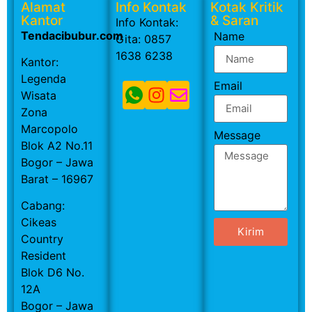
Alamat
Info Kontak
Kotak Kritik
Kantor
& Saran
Info Kontak:
Tendacibubur.com
Name
Gita: 0857
1638 6238
Kantor:
Legenda
Email
Wisata
Zona
Marcopolo
Message
Blok A2 No.11
Bogor – Jawa
Barat – 16967
Cabang:
Cikeas
Kirim
Country
Resident
Blok D6 No.
12A
Bogor – Jawa