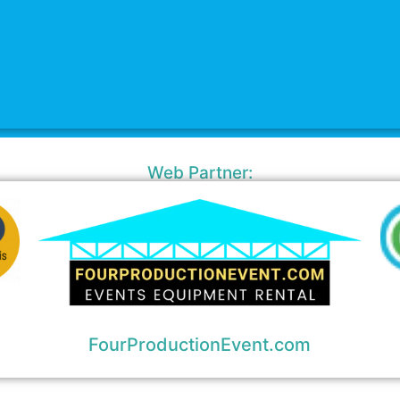
Web Partner:
FourProductionEvent.com