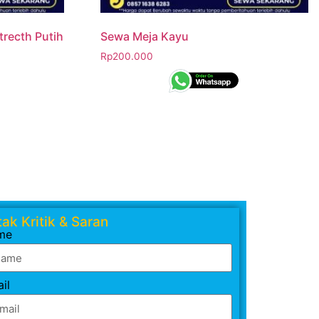
trecth Putih
Sewa Meja Kayu
Rp
200.000
ak Kritik & Saran
me
il