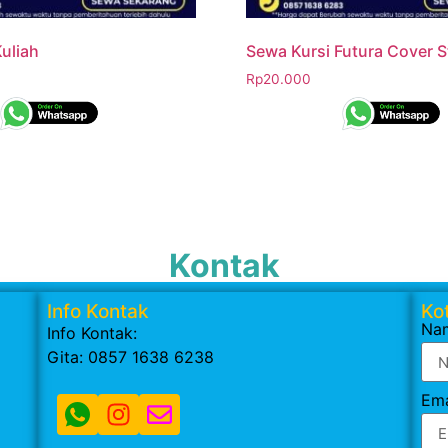
uliah
Sewa Kursi Futura Cover S
Rp
20.000
Kontak
Info Kontak
Kot
Na
Info Kontak:
Gita: 0857 1638 6238
Ema