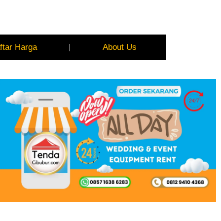
ftar Harga
About Us