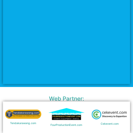
Web Partner:
Tendakarawang.com
Cekevent.com
FourProductionEvent.com