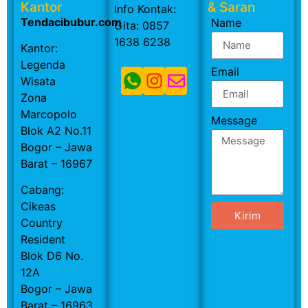
Kantor
& Saran
Info Kontak:
Tendacibubur.com
Name
Gita: 0857
1638 6238
Kantor:
Legenda
Email
Wisata
Zona
Marcopolo
Message
Blok A2 No.11
Bogor – Jawa
Barat – 16967
Cabang:
Cikeas
Kirim
Country
Resident
Blok D6 No.
12A
Bogor – Jawa
Barat – 16963