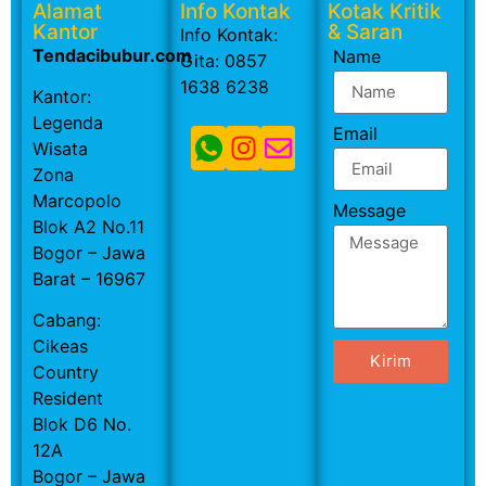
Alamat
Info Kontak
Kotak Kritik
Kantor
& Saran
Info Kontak:
Tendacibubur.com
Name
Gita: 0857
1638 6238
Kantor:
Legenda
Email
Wisata
Zona
Marcopolo
Message
Blok A2 No.11
Bogor – Jawa
Barat – 16967
Cabang:
Cikeas
Kirim
Country
Resident
Blok D6 No.
12A
Bogor – Jawa