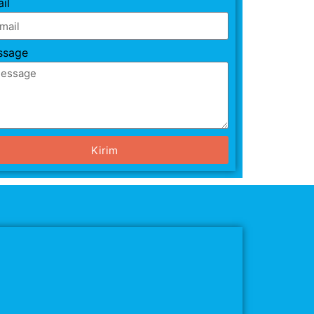
il
ssage
Kirim