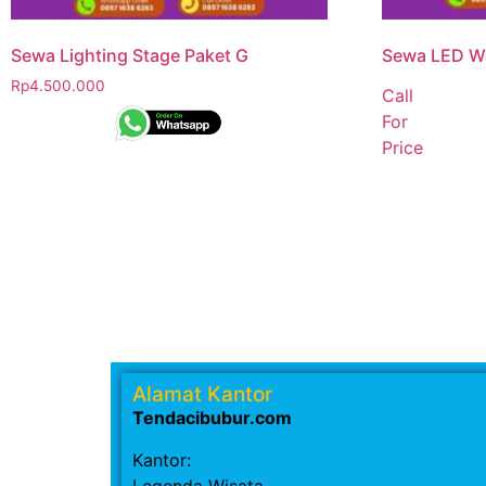
Sewa Lighting Stage Paket G
Sewa LED W
Rp
4.500.000
Call
For
Price
Alamat Kantor
Tendacibubur.com
Kantor:
Legenda Wisata