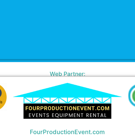
Web Partner:
FourProductionEvent.com