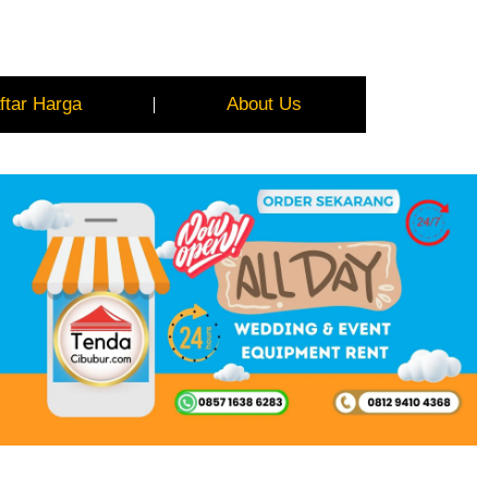
ftar Harga
About Us