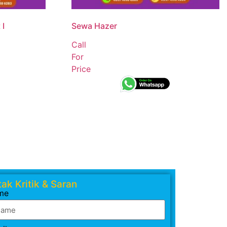
 I
Sewa Hazer
Call
For
Price
ak Kritik & Saran
me