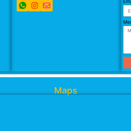
Ema
Me
Maps