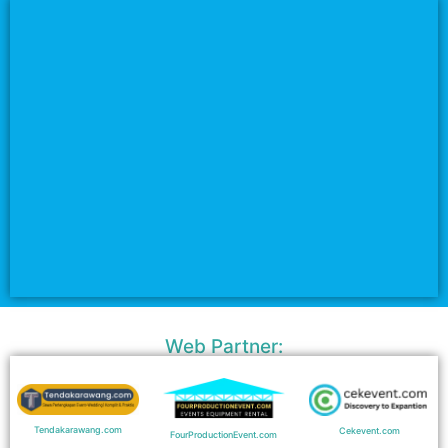
Web Partner:
Tendakarawang.com
Cekevent.com
FourProductionEvent.com