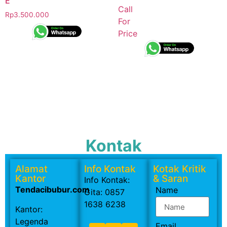
E
Call
Rp
3.500.000
For
Price
Kontak
Alamat
Info Kontak
Kotak Kritik
Kantor
& Saran
Info Kontak:
Tendacibubur.com
Name
Gita: 0857
1638 6238
Kantor:
Legenda
Email