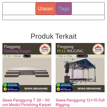
Ulasan
Tags
Produk Terkait
Sewa Panggung T 30 – 50
Sewa Panggung 12×10 Full
cm Modul Finishing Karpet
Rigging