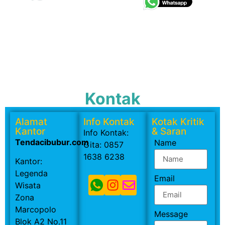
Kontak
Alamat
Info Kontak
Kotak Kritik
Kantor
& Saran
Info Kontak:
Tendacibubur.com
Name
Gita: 0857
1638 6238
Kantor:
Legenda
Email
Wisata
Zona
Marcopolo
Message
Blok A2 No.11