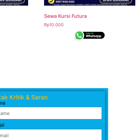
Sewa Kursi Futura
Rp
10.000
ak Kritik & Saran
me
il