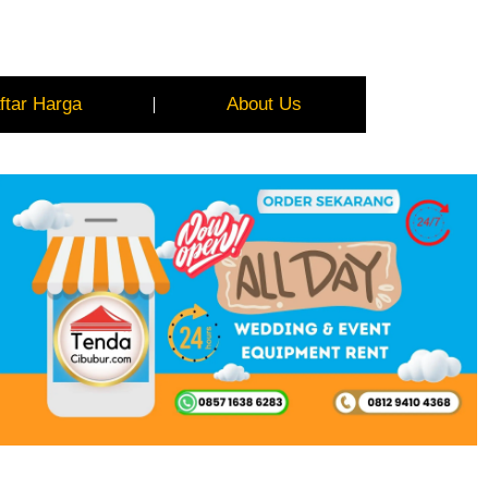
ftar Harga
About Us