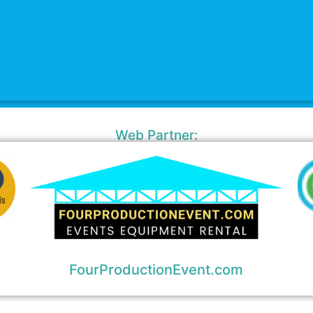
Web Partner:
FourProductionEvent.com