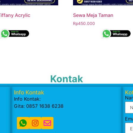
iffany Acrylic
Sewa Meja Taman
Rp
450.000
Kontak
Info Kontak
Kot
Na
Info Kontak:
Gita: 0857 1638 6238
Ema