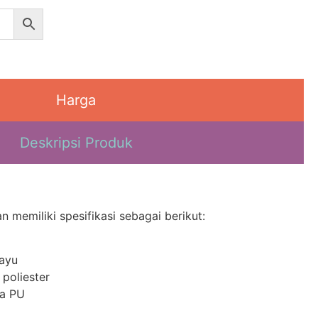
Harga
Deskripsi Produk
 memiliki spesifikasi sebagai berikut:
Kayu
 poliester
sa PU