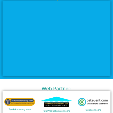
Web Partner:
Tendakarawang.com
Cekevent.com
FourProductionEvent.com