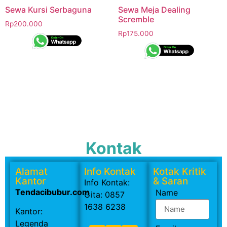
Sewa Kursi Serbaguna
Sewa Meja Dealing
Scremble
Rp
200.000
Rp
175.000
Kontak
Alamat
Info Kontak
Kotak Kritik
Kantor
& Saran
Info Kontak:
Tendacibubur.com
Name
Gita: 0857
1638 6238
Kantor:
Legenda