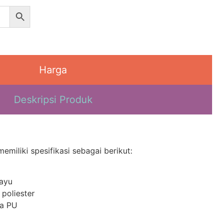
Harga
Deskripsi Produk
miliki spesifikasi sebagai berikut:
Kayu
 poliester
sa PU