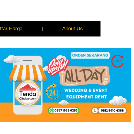
ftar Harga
About Us