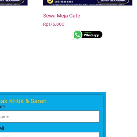
Sewa Meja Cafe
Rp
175.000
ak Kritik & Saran
me
il