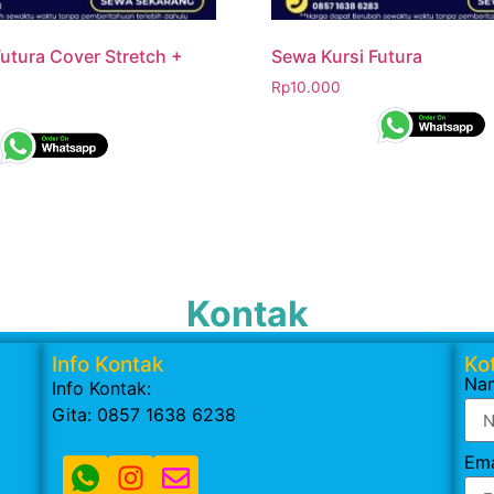
utura Cover Stretch +
Sewa Kursi Futura
Rp
10.000
Kontak
Info Kontak
Kot
Na
Info Kontak:
Gita: 0857 1638 6238
Ema