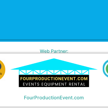
Web Partner:
FourProductionEvent.com