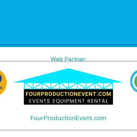
Web Partner:
FourProductionEvent.com