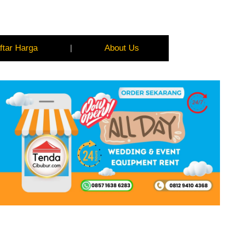
ftar Harga
About Us