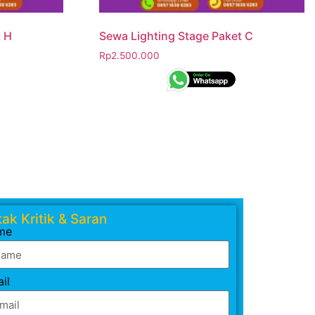
t H
Sewa Lighting Stage Paket C
Rp
2.500.000
ak Kritik & Saran
me
il