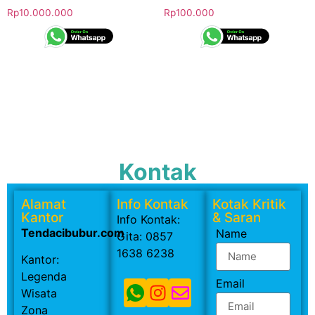
Rp
10.000.000
Rp
100.000
Kontak
Alamat
Info Kontak
Kotak Kritik
Kantor
& Saran
Info Kontak:
Tendacibubur.com
Name
Gita: 0857
1638 6238
Kantor:
Legenda
Email
Wisata
Zona