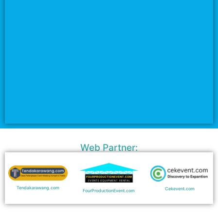
Web Partner:
Tendakarawang.com
Cekevent.com
FourProductionEvent.com