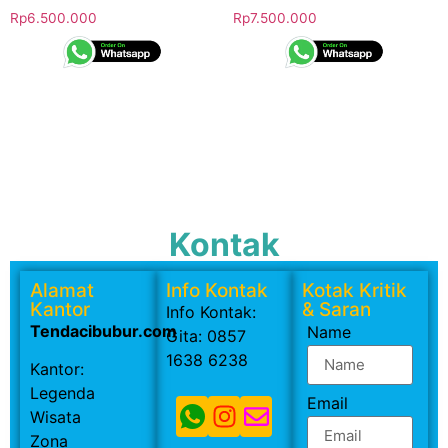
Rp
6.500.000
Rp
7.500.000
Kontak
Alamat
Info Kontak
Kotak Kritik
Kantor
& Saran
Info Kontak:
Tendacibubur.com
Name
Gita: 0857
1638 6238
Kantor:
Legenda
Email
Wisata
Zona