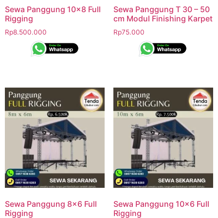
Sewa Panggung 10×8 Full
Sewa Panggung T 30 – 50
Rigging
cm Modul Finishing Karpet
Rp
8.500.000
Rp
75.000
Sewa Panggung 8×6 Full
Sewa Panggung 10×6 Full
Rigging
Rigging