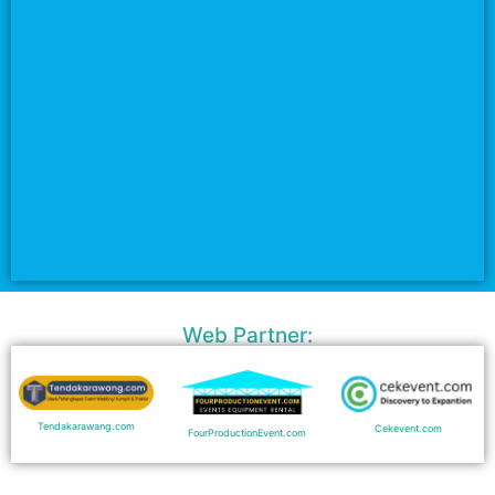
Web Partner:
Tendakarawang.com
Cekevent.com
FourProductionEvent.com