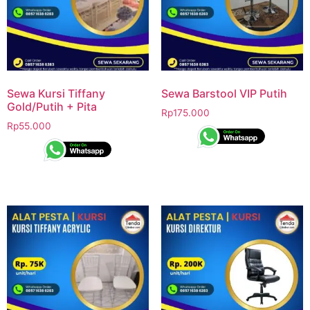
Sewa Kursi Tiffany
Sewa Barstool VIP Putih
Gold/Putih + Pita
Rp
175.000
Rp
55.000