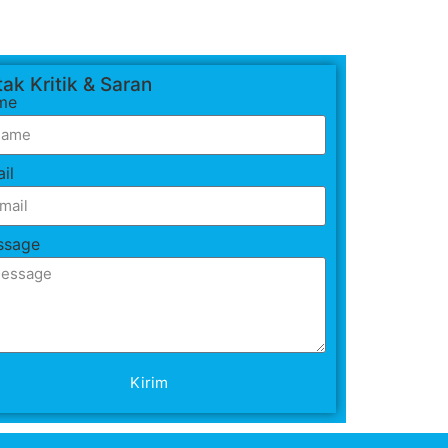
ak Kritik & Saran
me
il
ssage
Kirim