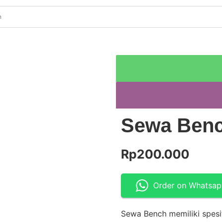
Sewa Ben
Rp
200.000
Order on Whatsa
Sewa Bench memiliki spesif